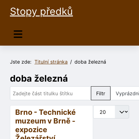
Stopy předků
Jste zde:
Titulní stránka
doba železná
doba železná
Zadejte část titulku štítku
Filtr
Vyprázdni
Počet zobrazení
Brno - Technické
muzeum v Brně -
expozice
Železářství