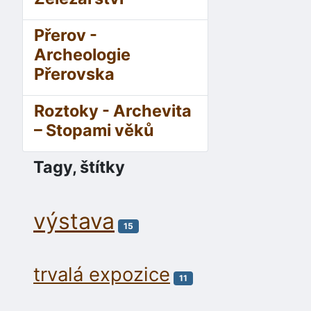
Přerov -
Archeologie
Přerovska
Roztoky - Archevita
– Stopami věků
Tagy, štítky
výstava
15
trvalá expozice
11