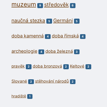
muzeum
středověk
9
6
naučná stezka
Germáni
5
5
doba kamenná
doba římská
4
4
archeologie
doba železná
4
3
pravěk
doba bronzová
Keltové
2
2
2
Slované
stěhování národů
2
2
hradiště
1