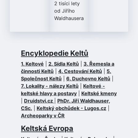
2 tisíci lety
od Jiřího
Waldhausera
Encyklopedie Keltů
1. Keltové
|
2. Sídla Keltů
|
3. Řemesla a
činnosti Keltů
|
4. Cestování Keltů
|
5.
Společnost Keltů
|
6. Duchovno Keltů
|
7. Lokality - nálezy Keltů
|
Keltové -
keltské hlavy a postavy
|
Keltské kmeny
|
Druidstvi.cz
|
PhDr. Jiří Waldhauser,
CSc.
|
Keltský obchůdek - Lugos.cz
|
Archeoparky v ČR
Keltská Evropa