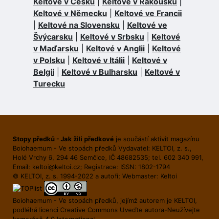
Keltové v Česku
|
Keltové v Rakousku
|
Keltové v Německu
|
Keltové ve Francii
|
Keltové na Slovensku
|
Keltové ve
Švýcarsku
|
Keltové v Srbsku
|
Keltové
v Maďarsku
|
Keltové v Anglii
|
Keltové
v Polsku
|
Keltové v Itálii
|
Keltové v
Belgii
|
Keltové v Bulharsku
|
Keltové v
Turecku
Stopy předků - Jak žili předkové
je součástí aktivit magazínu
Boiohaemum - Ve stopách předků Vydavatel: KELTOI, z. s.,
Holé Vrchy 6, 294 46 Semčice, IČ 48682535; tel. 602 340 991,
Email:
keltoi@keltoi.cz
; Registrace: ISSN: 1802-1794
© KELTOI, z. s. 1994-2022 a autoři; Webmaster:
Keltoi
Boiohaemum - Ve stopách předků, jejímž autorem je
KELTOI
,
podléhá licenci
Creative Commons Uveďte autora-Neuží­vejte