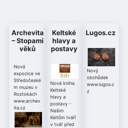
Archevita
Keltské
Lugos.cz
– Stopami
hlavy a
věků
postavy
Nová
Nový
expozice ve
obchůdek
Středočeské
Nová kniha
www.lugos.c
m muzeu v
Keltské
z
Roztokách
hlavy a
www.archev
postavy
-
ita.cz
Našim
Keltům tváří
v tvář před