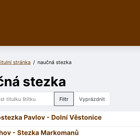
itulní stránka
naučná stezka
čná stezka
 titulku štítku
Filtr
Vyprázdnit
stezka Pavlov - Dolní Věstonice
hov - Stezka Markomanů