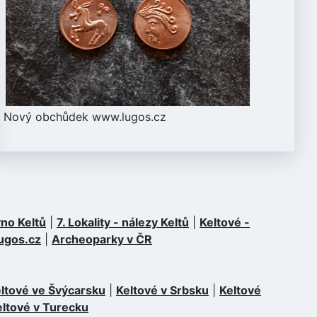
Nový obchůdek
www.lugos.cz
no Keltů
|
7. Lokality - nálezy Keltů
|
Keltové -
ugos.cz
|
Archeoparky v ČR
ltové ve Švýcarsku
|
Keltové v Srbsku
|
Keltové
eltové v Turecku