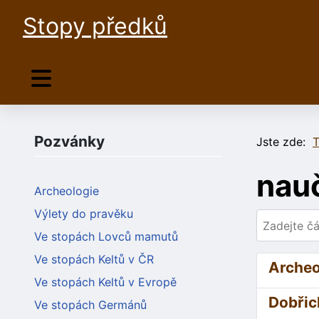
Stopy předků
Pozvánky
Jste zde:
T
nau
Archeologie
Výlety do pravěku
Zadejte část
Ve stopách Lovců mamutů
Ve stopách Keltů v ČR
Archeo
Ve stopách Keltů v Evropě
Dobřic
Ve stopách Germánů