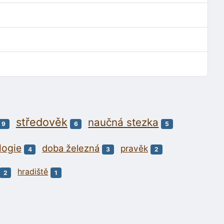
středověk
naučná stezka
9
6
5
logie
doba železná
pravěk
4
3
2
hradiště
2
1