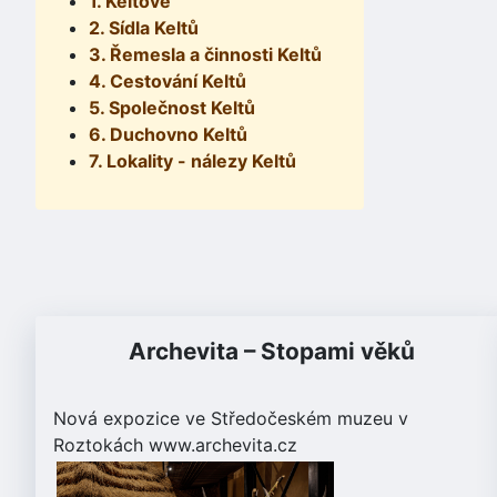
1. Keltové
2. Sídla Keltů
3. Řemesla a činnosti Keltů
4. Cestování Keltů
5. Společnost Keltů
6. Duchovno Keltů
7. Lokality - nálezy Keltů
Archevita – Stopami věků
Nová expozice ve Středočeském muzeu v
Roztokách
www.archevita.cz