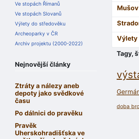
Ve stopách Římanů
Mušov 
Ve stopách Slovanů
Strado
Výlety do středověku
Archeoparky v ČR
Výlety
Archiv projektu (2000-2022)
Tagy, š
Nejnovější články
výst
Ztráty a nálezy aneb
Germán
depoty jako svědkové
času
doba br
Po dálnici do pravěku
Pravěk
Uherskohradišťska ve