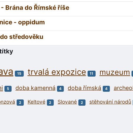
- Brána do Římské říše
nice - oppidum
 do středověku
títky
ava
trvalá expozice
muzeum
15
11
i
doba kamenná
doba římská
archeo
5
4
4
onzová
Keltové
Slované
stěhování národů
2
2
2