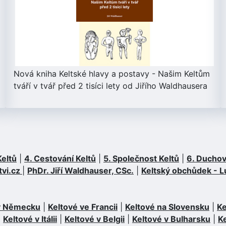
Nová kniha
Keltské hlavy a postavy
- Našim Keltům
tváří v tvář před 2 tisíci lety od Jiřího Waldhausera
Keltů
|
4. Cestování Keltů
|
5. Společnost Keltů
|
6. Duchov
tvi.cz
|
PhDr. Jiří Waldhauser, CSc.
|
Keltský obchůdek - L
 v Německu
|
Keltové ve Francii
|
Keltové na Slovensku
|
Ke
|
Keltové v Itálii
|
Keltové v Belgii
|
Keltové v Bulharsku
|
K