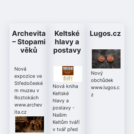
Archevita
Keltské
Lugos.cz
– Stopami
hlavy a
věků
postavy
Nová
Nový
expozice ve
obchůdek
Středočeské
Nová kniha
www.lugos.c
m muzeu v
Keltské
z
Roztokách
hlavy a
www.archev
postavy
-
ita.cz
Našim
Keltům tváří
v tvář před