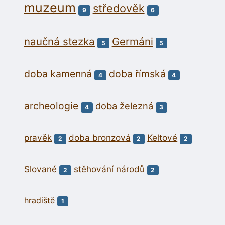
muzeum
středověk
9
6
naučná stezka
Germáni
5
5
doba kamenná
doba římská
4
4
archeologie
doba železná
4
3
pravěk
doba bronzová
Keltové
2
2
2
Slované
stěhování národů
2
2
hradiště
1