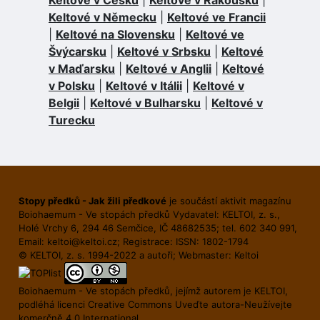
Keltové v Německu
|
Keltové ve Francii
|
Keltové na Slovensku
|
Keltové ve
Švýcarsku
|
Keltové v Srbsku
|
Keltové
v Maďarsku
|
Keltové v Anglii
|
Keltové
v Polsku
|
Keltové v Itálii
|
Keltové v
Belgii
|
Keltové v Bulharsku
|
Keltové v
Turecku
Stopy předků - Jak žili předkové
je součástí aktivit magazínu
Boiohaemum - Ve stopách předků Vydavatel: KELTOI, z. s.,
Holé Vrchy 6, 294 46 Semčice, IČ 48682535; tel. 602 340 991,
Email:
keltoi@keltoi.cz
; Registrace: ISSN: 1802-1794
© KELTOI, z. s. 1994-2022 a autoři; Webmaster:
Keltoi
Boiohaemum - Ve stopách předků, jejímž autorem je
KELTOI
,
podléhá licenci
Creative Commons Uveďte autora-Neuží­vejte
komerčně 4.0 International
.