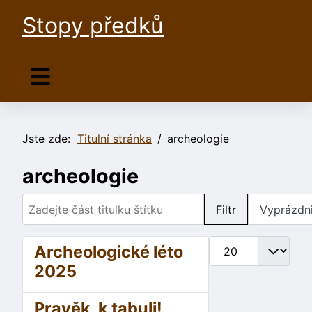
Stopy předků
Jste zde:
Titulní stránka
archeologie
archeologie
Zadejte část titulku štítku
Filtr
Vyprázdni
Počet zobrazení
Archeologické léto
2025
Pravěk, k tabuli!