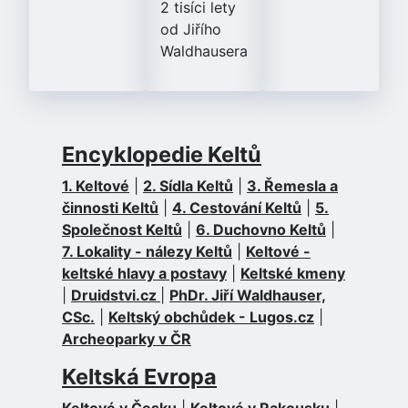
2 tisíci lety
od Jiřího
Waldhausera
Encyklopedie Keltů
1. Keltové
|
2. Sídla Keltů
|
3. Řemesla a
činnosti Keltů
|
4. Cestování Keltů
|
5.
Společnost Keltů
|
6. Duchovno Keltů
|
7. Lokality - nálezy Keltů
|
Keltové -
keltské hlavy a postavy
|
Keltské kmeny
|
Druidstvi.cz
|
PhDr. Jiří Waldhauser,
CSc.
|
Keltský obchůdek - Lugos.cz
|
Archeoparky v ČR
Keltská Evropa
Keltové v Česku
|
Keltové v Rakousku
|