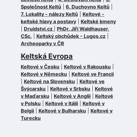
Společnost Keltů
|
6. Duchovno Keltů
|
7. Lokality - nálezy Keltů
|
Keltové -
keltské hlavy a postavy
|
Keltské kmeny
|
Druidstvi.cz
|
PhDr. Jiří Waldhauser,
CSc.
|
Keltský obchůdek - Lugos.cz
|
Archeoparky v ČR
Keltská Evropa
Keltové v Česku
|
Keltové v Rakousku
|
Keltové v Německu
|
Keltové ve Francii
|
Keltové na Slovensku
|
Keltové ve
Švýcarsku
|
Keltové v Srbsku
|
Keltové
v Maďarsku
|
Keltové v Anglii
|
Keltové
v Polsku
|
Keltové v Itálii
|
Keltové v
Belgii
|
Keltové v Bulharsku
|
Keltové v
Turecku