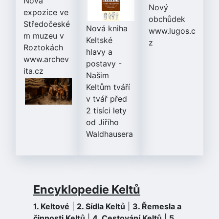
Nová
Nový
expozice ve
obchůdek
Středočeské
Nová kniha
www.lugos.c
m muzeu v
Keltské
z
Roztokách
hlavy a
www.archev
postavy
-
ita.cz
Našim
Keltům tváří
v tvář před
2 tisíci lety
od Jiřího
Waldhausera
Encyklopedie Keltů
1. Keltové
|
2. Sídla Keltů
|
3. Řemesla a
činnosti Keltů
|
4. Cestování Keltů
|
5.