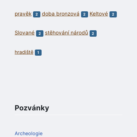
pravěk
doba bronzová
Keltové
2
2
2
Slované
stěhování národů
2
2
hradiště
1
Pozvánky
Archeologie