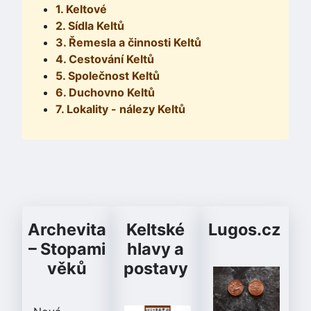
1. Keltové
2. Sídla Keltů
3. Řemesla a činnosti Keltů
4. Cestování Keltů
5. Společnost Keltů
6. Duchovno Keltů
7. Lokality - nálezy Keltů
Archevita
Keltské
Lugos.cz
– Stopami
hlavy a
věků
postavy