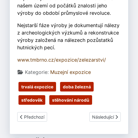
našem území od počátků znalosti jeho
výroby do období průmyslové revoluce.
Nejstarší fáze výroby je dokumentují nálezy
z archeologických výzkumů a rekonstrukce
výroby založená na nálezech pozůstatků
hutnických pecí.
www.tmbrno.cz/expozice/zelezarstvi/
Základní údaje
Kategorie:
Muzejní expozice
trvalá expozice
doba železná
středověk
stěhování národů
Předchozí článek: Blansko - Muzeum Blanenska
Další článek: Mikulov 
Předchozí
Následující