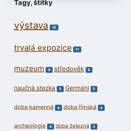
Tagy, štítky
výstava
15
trvalá expozice
11
muzeum
středověk
9
6
naučná stezka
Germáni
5
5
doba kamenná
doba římská
4
4
archeologie
doba železná
4
3