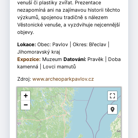
venuší či plastiky zvířat. Prezentace
nezapomíná ani na zajímavou historii těchto
výzkumů, spojenou tradičně s nálezem
Věstonické venuše, a vyzdvihuje nejcennější
objevy.
Lokace:
Obec: Pavlov | Okres: Břeclav |
Jihomoravský kraj
Expozice:
Muzeum
Datování:
Pravěk | Doba
kamenná | Lovci mamutů
Zdroj:
www.archeoparkpavlov.cz
+
−