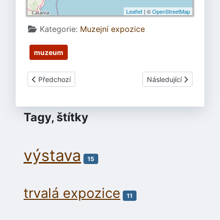
Leaflet
| ©
OpenStreetMap
Základní údaje
Kategorie:
Muzejní expozice
muzeum
Předchozí článek: Olomouc - Příběh kamene a Patnáct stol
Další článek: Plzeň - 
Předchozí
Následující
Tagy, štítky
výstava
15
trvalá expozice
11