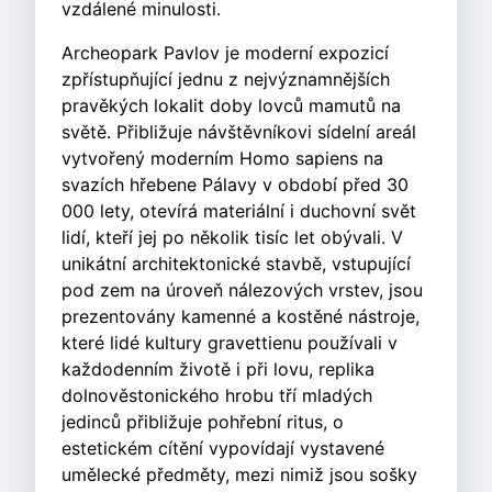
vzdálené minulosti.
Archeopark Pavlov je moderní expozicí
zpřístupňující jednu z nejvýznamnějších
pravěkých lokalit doby lovců mamutů na
světě. Přibližuje návštěvníkovi sídelní areál
vytvořený moderním Homo sapiens na
svazích hřebene Pálavy v období před 30
000 lety, otevírá materiální i duchovní svět
lidí, kteří jej po několik tisíc let obývali. V
unikátní architektonické stavbě, vstupující
pod zem na úroveň nálezových vrstev, jsou
prezentovány kamenné a kostěné nástroje,
které lidé kultury gravettienu používali v
každodenním životě i při lovu, replika
dolnověstonického hrobu tří mladých
jedinců přibližuje pohřební ritus, o
estetickém cítění vypovídají vystavené
umělecké předměty, mezi nimiž jsou sošky