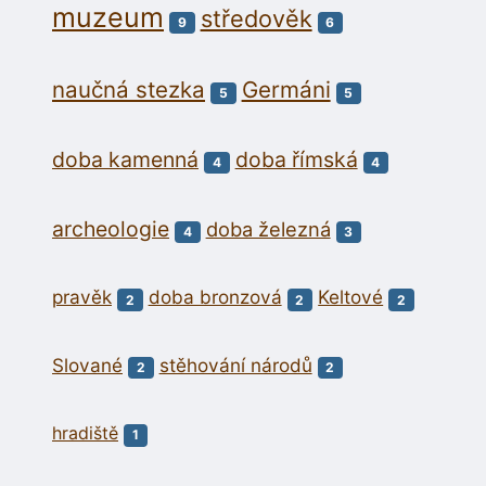
muzeum
středověk
9
6
naučná stezka
Germáni
5
5
doba kamenná
doba římská
4
4
archeologie
doba železná
4
3
pravěk
doba bronzová
Keltové
2
2
2
Slované
stěhování národů
2
2
hradiště
1