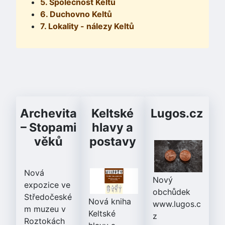
5. Společnost Keltů
6. Duchovno Keltů
7. Lokality - nálezy Keltů
Archevita
Keltské
Lugos.cz
– Stopami
hlavy a
věků
postavy
Nová
Nový
expozice ve
obchůdek
Středočeské
Nová kniha
www.lugos.c
m muzeu v
Keltské
z
Roztokách