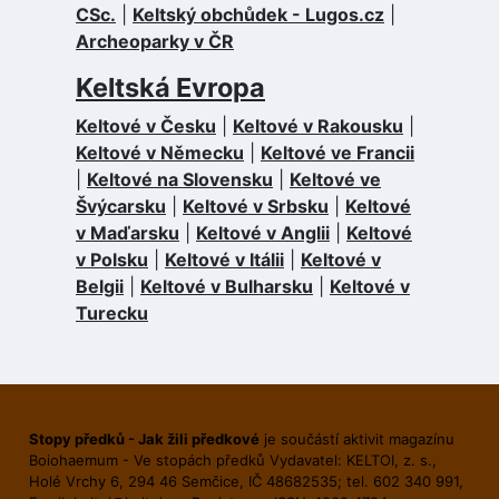
CSc.
|
Keltský obchůdek - Lugos.cz
|
Archeoparky v ČR
Keltská Evropa
Keltové v Česku
|
Keltové v Rakousku
|
Keltové v Německu
|
Keltové ve Francii
|
Keltové na Slovensku
|
Keltové ve
Švýcarsku
|
Keltové v Srbsku
|
Keltové
v Maďarsku
|
Keltové v Anglii
|
Keltové
v Polsku
|
Keltové v Itálii
|
Keltové v
Belgii
|
Keltové v Bulharsku
|
Keltové v
Turecku
Stopy předků - Jak žili předkové
je součástí aktivit magazínu
Boiohaemum - Ve stopách předků Vydavatel: KELTOI, z. s.,
Holé Vrchy 6, 294 46 Semčice, IČ 48682535; tel. 602 340 991,