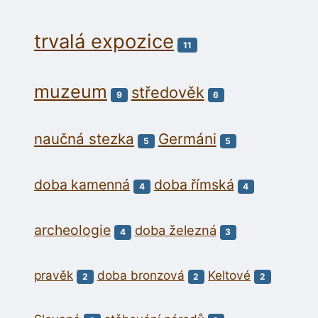
trvalá expozice
11
muzeum
středověk
9
6
naučná stezka
Germáni
5
5
doba kamenná
doba římská
4
4
archeologie
doba železná
4
3
pravěk
doba bronzová
Keltové
2
2
2