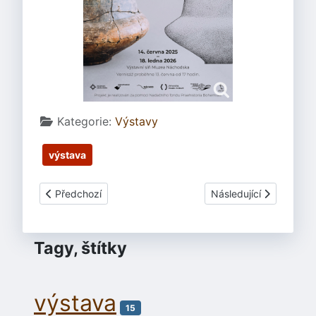
Základní údaje
Kategorie:
Výstavy
výstava
Předchozí článek: Poklady Východní Moravy
Další článek: Exit 91 
Předchozí
Následující
Tagy, štítky
výstava
15