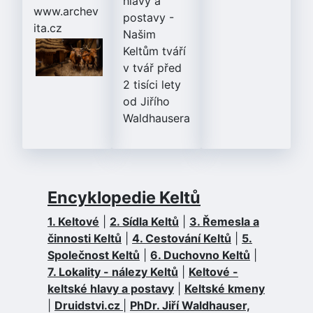
hlavy a
www.archev
postavy
-
ita.cz
Našim
Keltům tváří
v tvář před
2 tisíci lety
od Jiřího
Waldhausera
Encyklopedie Keltů
1. Keltové
|
2. Sídla Keltů
|
3. Řemesla a
činnosti Keltů
|
4. Cestování Keltů
|
5.
Společnost Keltů
|
6. Duchovno Keltů
|
7. Lokality - nálezy Keltů
|
Keltové -
keltské hlavy a postavy
|
Keltské kmeny
|
Druidstvi.cz
|
PhDr. Jiří Waldhauser,