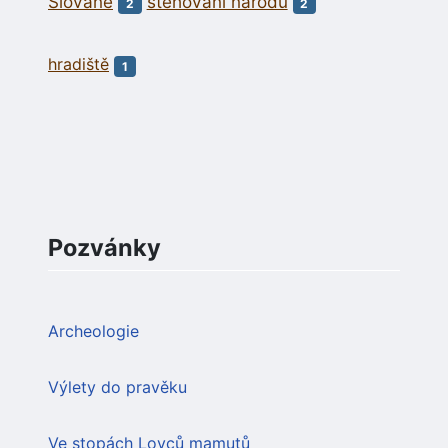
Slované
stěhování národů
2
2
hradiště
1
Pozvánky
Archeologie
Výlety do pravěku
Ve stopách Lovců mamutů