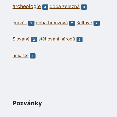
archeologie
doba železná
4
3
pravěk
doba bronzová
Keltové
2
2
2
Slované
stěhování národů
2
2
hradiště
1
Pozvánky