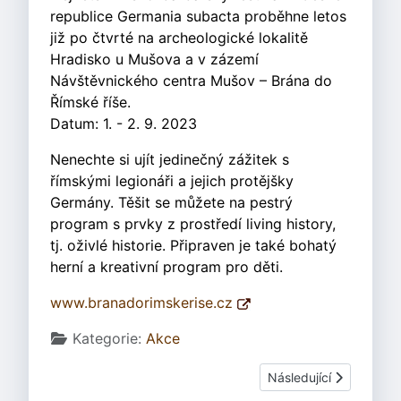
republice Germania subacta proběhne letos
již po čtvrté na archeologické lokalitě
Hradisko u Mušova a v zázemí
Návštěvnického centra Mušov – Brána do
Římské říše.
Datum: 1. - 2. 9. 2023
Nenechte si ujít jedinečný zážitek s
římskými legionáři a jejich protějšky
Germány. Těšit se můžete na pestrý
program s prvky z prostředí living history,
tj. oživlé historie. Připraven je také bohatý
herní a kreativní program pro děti.
www.branadorimskerise.cz
Základní údaje
Kategorie:
Akce
Další článek: Bylany. 
Následující