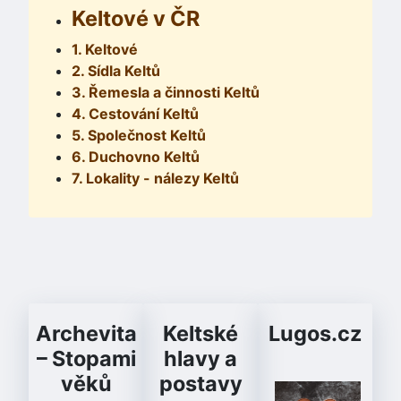
Keltové v ČR
1. Keltové
2. Sídla Keltů
3. Řemesla a činnosti Keltů
4. Cestování Keltů
5. Společnost Keltů
6. Duchovno Keltů
7. Lokality - nálezy Keltů
Archevita
Keltské
Lugos.cz
– Stopami
hlavy a
věků
postavy