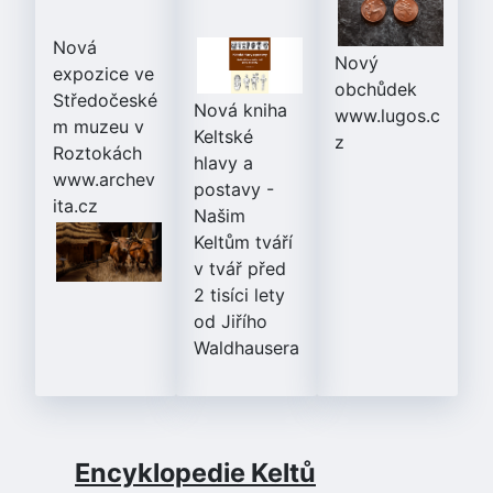
Nová
Nový
expozice ve
obchůdek
Středočeské
Nová kniha
www.lugos.c
m muzeu v
Keltské
z
Roztokách
hlavy a
www.archev
postavy
-
ita.cz
Našim
Keltům tváří
v tvář před
2 tisíci lety
od Jiřího
Waldhausera
Encyklopedie Keltů