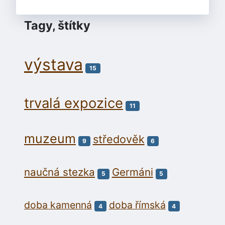
Tagy, štítky
výstava
15
trvalá expozice
11
muzeum
středověk
9
6
naučná stezka
Germáni
5
5
doba kamenná
doba římská
4
4