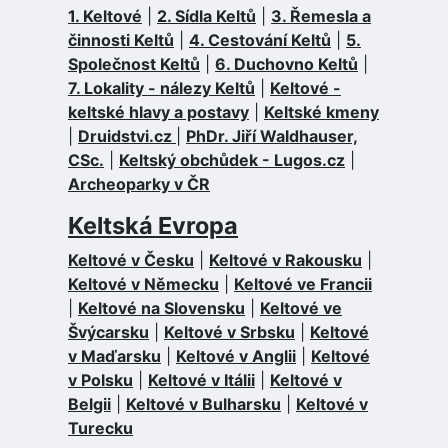
1. Keltové
|
2. Sídla Keltů
|
3. Řemesla a
činnosti Keltů
|
4. Cestování Keltů
|
5.
Společnost Keltů
|
6. Duchovno Keltů
|
7. Lokality - nálezy Keltů
|
Keltové -
keltské hlavy a postavy
|
Keltské kmeny
|
Druidstvi.cz
|
PhDr. Jiří Waldhauser,
CSc.
|
Keltský obchůdek - Lugos.cz
|
Archeoparky v ČR
Keltská Evropa
Keltové v Česku
|
Keltové v Rakousku
|
Keltové v Německu
|
Keltové ve Francii
|
Keltové na Slovensku
|
Keltové ve
Švýcarsku
|
Keltové v Srbsku
|
Keltové
v Maďarsku
|
Keltové v Anglii
|
Keltové
v Polsku
|
Keltové v Itálii
|
Keltové v
Belgii
|
Keltové v Bulharsku
|
Keltové v
Turecku