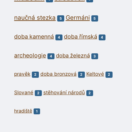
naučná stezka
Germáni
5
5
doba kamenná
doba římská
4
4
archeologie
doba železná
4
3
pravěk
doba bronzová
Keltové
2
2
2
Slované
stěhování národů
2
2
hradiště
1