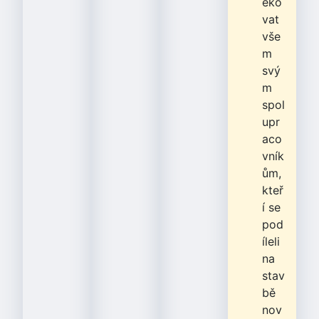
ěko
vat
vše
m
svý
m
spol
upr
aco
vník
ům,
kteř
í se
pod
íleli
na
stav
bě
nov