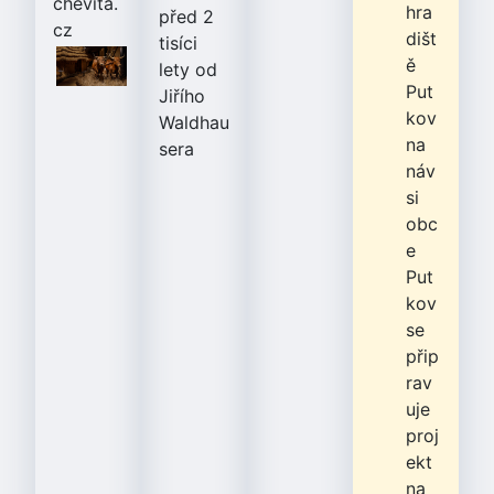
chevita.
hra
před 2
cz
dišt
tisíci
ě
lety od
Put
Jiřího
kov
Waldhau
na
sera
náv
si
obc
e
Put
kov
se
přip
rav
uje
proj
ekt
na