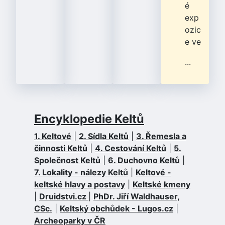
é
exp
ozic
e ve
...
Encyklopedie Keltů
1. Keltové
|
2. Sídla Keltů
|
3. Řemesla a
činnosti Keltů
|
4. Cestování Keltů
|
5.
Společnost Keltů
|
6. Duchovno Keltů
|
7. Lokality - nálezy Keltů
|
Keltové -
keltské hlavy a postavy
|
Keltské kmeny
|
Druidstvi.cz
|
PhDr. Jiří Waldhauser,
CSc.
|
Keltský obchůdek - Lugos.cz
|
Archeoparky v ČR