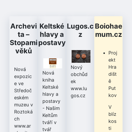
Archevi
Keltské
Lugos.c
Boiohae
ta –
hlavy a
z
mum.cz
Stopami
postavy
věků
Proj
ekt
Hra
Nový
Nová
Nová
dišt
obchůd
expozic
kniha
ě
ek
e ve
Keltské
Put
www.lu
Středoč
hlavy a
kov
gos.cz
eském
postavy
muzeu v
V
- Našim
Roztoká
blíz
Keltům
ch
kos
tváří v
www.ar
ti
tvář