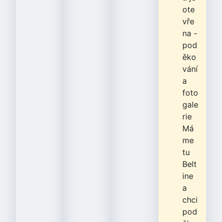
ote
vře
na -
pod
ěko
vání
a
foto
gale
rie
Má
me
tu
Belt
ine
a
chci
pod