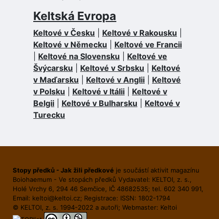
Keltská Evropa
Keltové v Česku
|
Keltové v Rakousku
|
Keltové v Německu
|
Keltové ve Francii
|
Keltové na Slovensku
|
Keltové ve
Švýcarsku
|
Keltové v Srbsku
|
Keltové
v Maďarsku
|
Keltové v Anglii
|
Keltové
v Polsku
|
Keltové v Itálii
|
Keltové v
Belgii
|
Keltové v Bulharsku
|
Keltové v
Turecku
Stopy předků - Jak žili předkové
je součástí aktivit magazínu
Boiohaemum - Ve stopách předků Vydavatel: KELTOI, z. s.,
Holé Vrchy 6, 294 46 Semčice, IČ 48682535; tel. 602 340 991,
Email:
keltoi@keltoi.cz
; Registrace: ISSN: 1802-1794
© KELTOI, z. s. 1994-2022 a autoři; Webmaster:
Keltoi