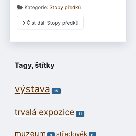
Základní údaje
Kategorie:
Stopy předků
Číst dál: Stopy předků
Tagy, štítky
výstava
15
trvalá expozice
11
muzeum
středověk
9
6