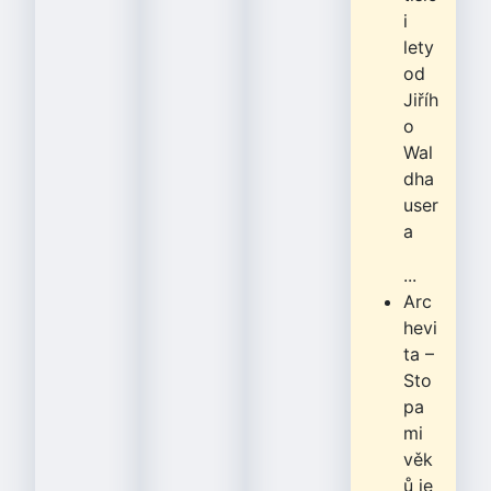
i
lety
od
Jiříh
o
Wal
dha
user
a
...
Arc
hevi
ta –
Sto
pa
mi
věk
ů je