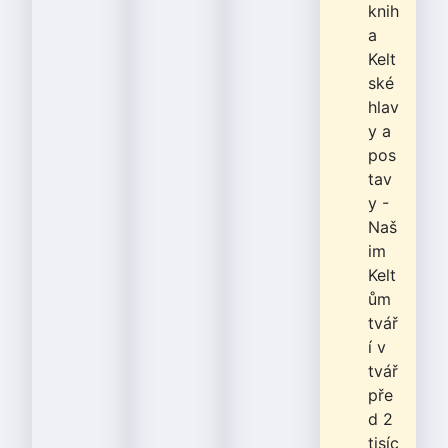
knih
a
Kelt
ské
hlav
y a
pos
tav
y -
Naš
im
Kelt
ům
tvář
í v
tvář
pře
d 2
tisíc