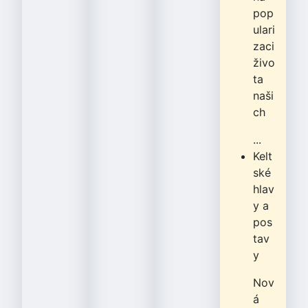
pop
ulari
zaci
živo
ta
naši
ch
...
Kelt
ské
hlav
y a
pos
tav
y
Nov
á